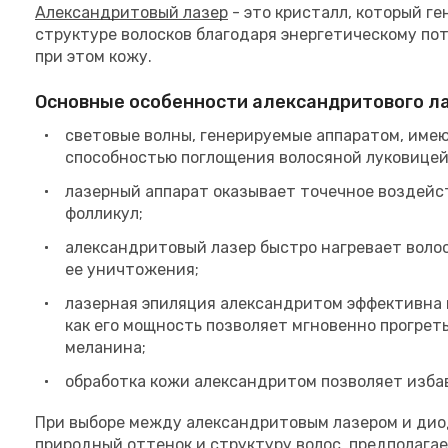
Александритовый лазер
- это кристалл, который ге
структуре волосков благодаря энергетическому пот
при этом кожу.
Основные особенности александритового ла
световые волны, генерируемые аппаратом, име
способностью поглощения волосяной луковицей
лазерный аппарат оказывает точечное воздейс
фолликул;
александритовый лазер быстро нагревает воло
ее уничтожения;
лазерная эпиляция александритом эффективна п
как его мощность позволяет мгновенно прогрет
меланина;
обработка кожи александритом позволяет избав
При выборе между александритовым лазером и дио
природный оттенок и структуру волос, предполага