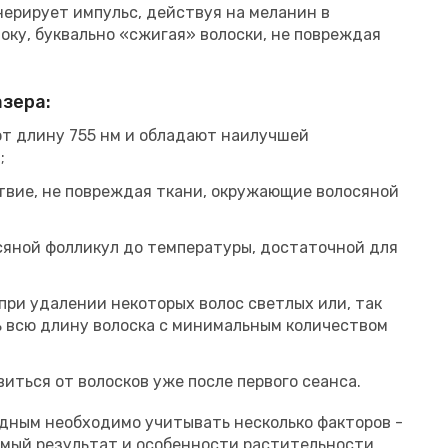
нерирует импульс, действуя на меланин в
оку, буквально «сжигая» волоски, не повреждая
зера:
ют длину 755 нм и обладают наилучшей
;
твие, не повреждая ткани, окружающие волосяной
сяной фолликул до температуры, достаточной для
ри удалении некоторых волос светлых или, так
ь всю длину волоска с минимальным количеством
иться от волосков уже после первого сеанса.
дным необходимо учитывать несколько факторов -
емый результат и особенности растительности.