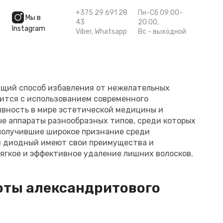
+375 29 691 28
Пн-Сб 09:00-
Мы в
43
20:00,
Instagram
Viber
,
Whatsapp
Вс - выходной
ящий способ избавления от нежелательных
дится с использованием современного
ивность в мире эстетической медицины и
ые аппараты разнообразных типов, среди которых
получившие широкое признание среди
 и диодный имеют свои преимущества и
ягкое и эффективное удаление лишних волосков.
оты александритового