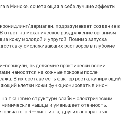
га в Минске, сочетающая в себе лучшие эффекты
микронидлинг/дермапен, подразумевает создание в
. В ответ на механическое раздражение организм
щие кожу молодой и упругой. Помимо запуска
 доставку омолаживающих растворов в глубокие
и-везикулы, выделяемые практически всеми
лами наносятся на кожные покровы после
жа. В их составе есть фактор роста, купирующий
ляющий клетки кожи функционировать в ином
 на тканевые структуры слабым электрическим
т мимические мышцы и уменьшает отечность.
гольчатого RF-лифтинга, других аппаратных