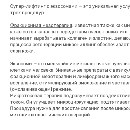
Супер-лифтинг с экзосомами — это уникальная услу
трёх процедур.
Фракционная мезотерапия
, известная также как 
коже сотен каналов посредством очень тонких игл
начинает вырабатывать коллаген и эластин, делаю
процесса регенерации микронидлинг обеспечивает
слои кожи.
Экзосомы — это мельчайшие межклеточные пузырьк
клетками человека. Уникальные препараты с везику
фракционной мезотерапии и лимфодренажного масса
воспаление, стимулирующий омоложение и застав
(омолаживающем) режиме.
Микротоковая терапия подразумевает воздействие
током. Он улучшает микроциркуляцию, подтягивае
Процедура нужна для восстановления после микрои
методик и пластических операций.