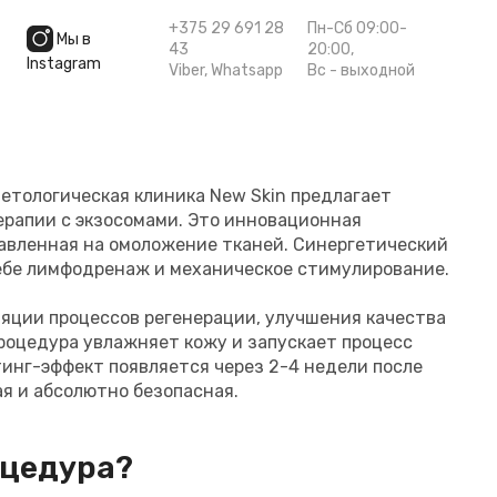
+375 29 691 28
Пн-Сб 09:00-
Мы в
43
20:00,
Instagram
Viber
,
Whatsapp
Вс - выходной
етологическая клиника New Skin предлагает
ерапии с экзосомами. Это инновационная
авленная на омоложение тканей. Синергетический
себе лимфодренаж и механическое стимулирование.
яции процессов регенерации, улучшения качества
роцедура увлажняет кожу и запускает процесс
тинг-эффект появляется через 2-4 недели после
я и абсолютно безопасная.
оцедура?