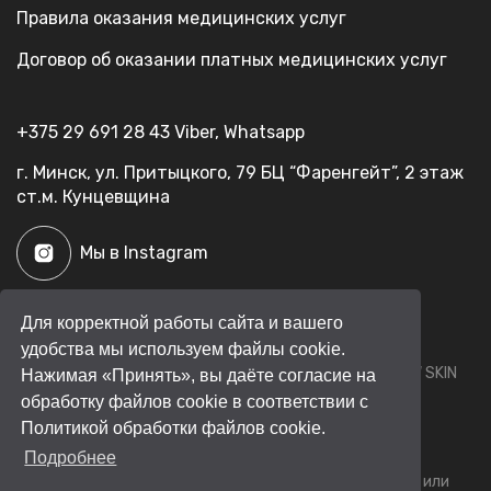
Правила оказания медицинских услуг
Договор об оказании платных медицинских услуг
+375 29 691 28 43
Viber
,
Whatsapp
г. Минск, ул. Притыцкого, 79
БЦ “Фаренгейт”, 2 этаж
ст.м. Кунцевщина
Мы в Instagram
Для корректной работы сайта и вашего
Разработка сайта
—
Lamanteam
удобства мы используем файлы cookie.
Лицензия МЗ РБ №М - 8282 от 05.02.2019
© 2026 NEW SKIN
Нажимая «Принять», вы даёте согласие на
обработку файлов cookie в соответствии с
Все материалы данного сайта являются объектами
Политикой обработки файлов cookie.
авторского права (в том числе дизайн). Запрещается
Подробнее
копирование, распространение (в том числе путем
копирования на другие сайты и ресурсы в Интернете) или