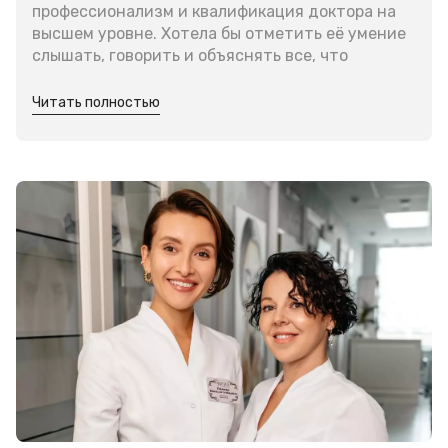
профессионализм и квалификация доктора на
высшем уровне. Хотела бы отметить её умение
слышать, говорить и объяснять все, что
происходит, этим самым снижая тревожность
от неизвестности . Приятная атмосфера и
Читать полностью
милые администраторы дополнили общие
приятные впечатления от приёма.