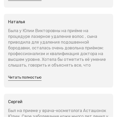
Наталья
Была у Юлии Викторовны на приёме на
процедуре лазерное удаление волос , сына
приводила для удаления подошвенной
бородавки, осталась очень довольна приёмом:
профессионализм и квалификация доктора на
высшем уровне. Хотела бы отметить её умение
слышать, говорить и объяснять все, что
происходит, этим самым снижая тревожность
от неизвестности . Приятная атмосфера и
Читать полностью
милые администраторы дополнили общие
приятные впечатления от приёма.
Сергей
Был на приеме у врача-косметолога Асташонок
Юлии. Свое заболевание кожи много лет лечил у